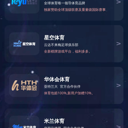
企业理念
文化活动
集团视频
郑州建投通讯管
来源：管线公司 编辑：
“人间小团圆，冬至大如年。”冬至作为中国的传统
工的文化自信。10月22日，郑州建投通讯管线有限公