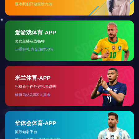
近期以来，郑州建投工程咨询有限公司铆足干劲，持续开拓市场，中标入
告，公司再次以卓越的专业能力和不懈的努力，成功入围郑州航空港经济

子乐鱼中国官方网站

2025-07-30

1999
郑州市二七区人民政
莅临郑州建投通讯管
2025年7月8日下午，郑州
业大走访”活动，面对面问企
历程的介绍。在陈列着“郑州市

子乐鱼中国官方网站

2025-07-10

2353
联合党支部开展“迎
6月30日，时值庆祝中国共产