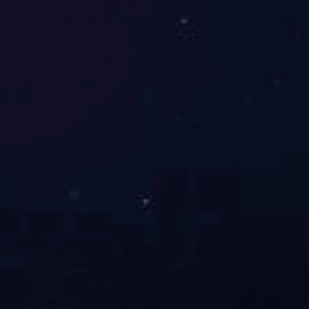
要树立正确政绩观，处理好稳和进、立和破、虚和实、标和
程。