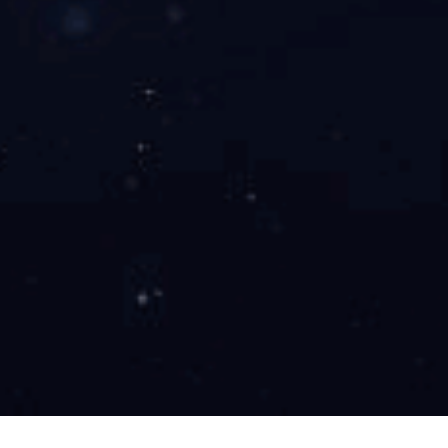
2026年3月23日，中共中央总书记、国家主席、中央军委
下午，习近平主持召开深入推进雄安新区高质量建设和发展座谈
中国共产党把为民办事、为民造福作为最重要的政绩，把为老
己手中的权力、所处的岗位，是党和人民赋予的，是为党和人
不务虚功，不图虚名，切实做到为官一任、造福一方。