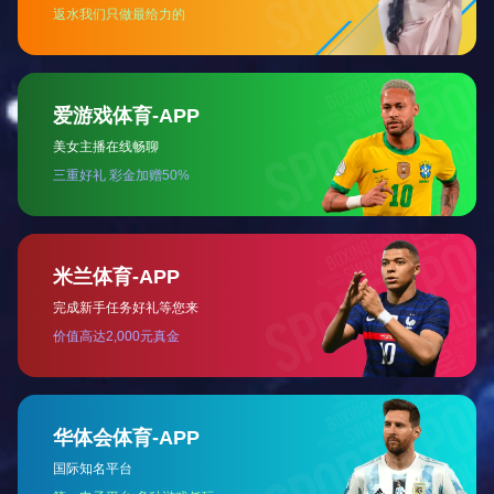
（二）坚持围绕中心、服务大局；
（三）坚持以史鉴今、资政育人；
（四）坚持统筹谋划、开拓创新；
（五）坚持分类指导、精准施策；
（六）坚持唯物史观和正确党史观。
第六条 党史学习教育工作坚持全面抓与重点抓相统一、
点。抓好青少年党史学习教育工作。推动党史学习教育
网站。