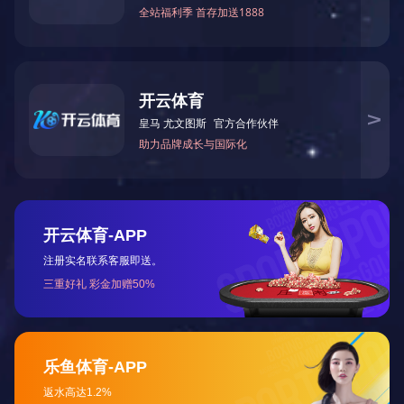
一、强化理论武装，夯实安全根基
活动伊始，消防部门专业教官结合近年来全国典型火
规、火灾风险隐患识别、初期火灾扑救及逃生自救等理
通过理论培训，大家对消防安全的重要性有了更深刻的