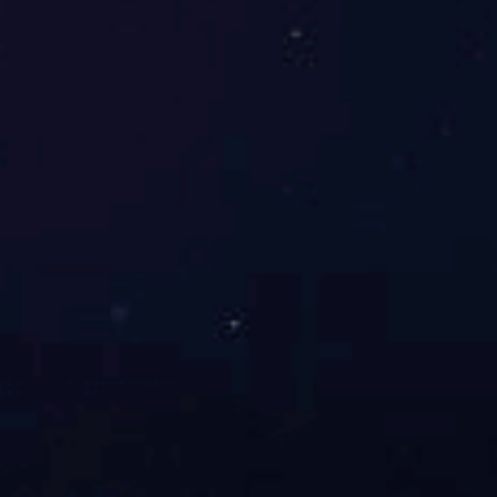
郑州紫藤公馆置业有限公司将以此次活动为契机，持
全责任”扛在肩上、落在实处，为建设平安企业、助力平