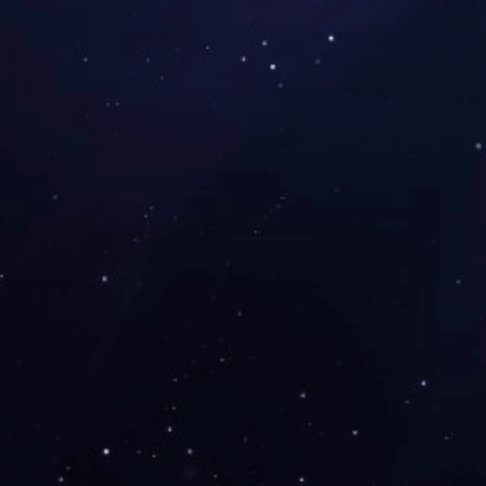
把本文分享给您的朋友：
上一篇：
郑州建投通讯管线有限公司
下一篇：
郑州国际会展有限责任公司
乐鱼中国官方网站-乐鱼leyu(中国)
地址：河南省郑州市郑东新区平安大道189号
邮编：450046
电话：0371-67188871
邮箱：jstzbgs@163.com