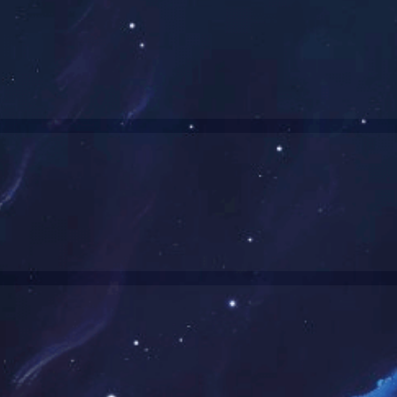
郑州建投工程咨询有限公司
年，是乐鱼中国官方网站-乐鱼leyu(中国) 控股的综合
制。公司主要从事政府财政投资项目和社会投资项目的前期咨
询评估以及招投标代理、施工图审核、全过程工程咨询等
区、登封市等政府投资项目咨询评估及编制机构库中。
部、办公室、财务部等。现有中高级专业技术职称人员3
、社会事业、工业、农业、科技、商贸、房地产等行业，