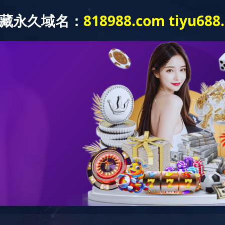
！
乐鱼中国官
乐鱼中国官
集团概况
业务工作
方网站-乐
方网站
鱼leyu(中
国)