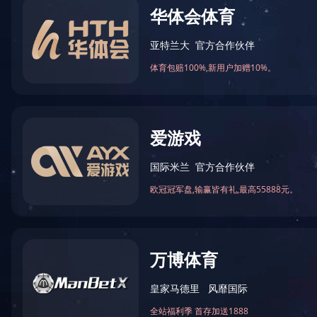
子公司
郑州建投工程咨询有限公司成立于2004
leyu(中国) 的领导下实行总经理负责
能报告、申请书、资金申请报告的编制与咨
区、经济技术开发区、航空港经济综合试验
公司内设项目一部、项目二部、项目三
咨询及招标代理项目数百项，项目设计城建
评。