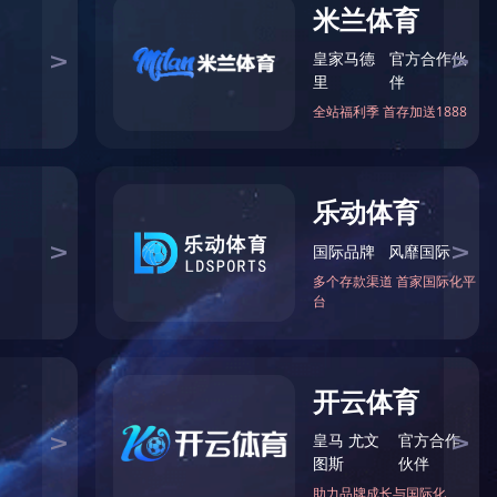
乐鱼中国官方网站-乐鱼leyu(中国)
>
子公司
类工程咨询公司，在乐鱼中国官方网站-乐鱼
询及评审，包括建议书、可行性研究报告、节
业务，公司于近年先后入围郑州市、金水
0余人。自公司成立以来，每年完成各类工程
收到了项目审批机关和建设单位的肯定和好