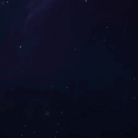
集团概况
项目建设情况
乐鱼中国官方网站
集团简介
市政工程设施建设
企业理念
组织机构
公共文化设施建设
文化活动
领导团队
合村并城安置区建设
集团视频
公司荣誉
商业地产开发建设